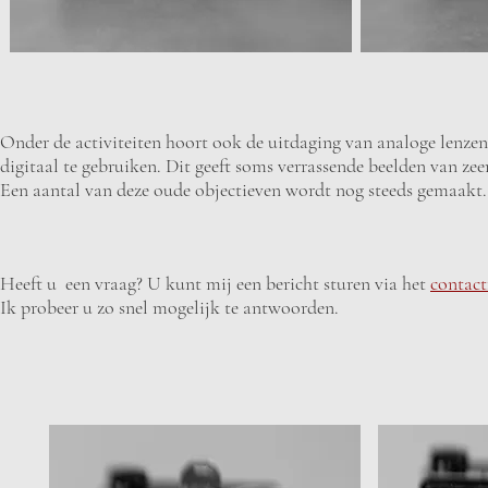
Onder de activiteiten hoort ook de uitdaging van analoge lenzen
digitaal te gebruiken. Dit geeft soms verrassende beelden van zee
Een aantal van deze oude objectieven wordt nog steeds gemaakt
Heeft u een vraag? U kunt mij een bericht sturen via het
contact
Ik probeer u zo snel mogelijk te antwoorden.