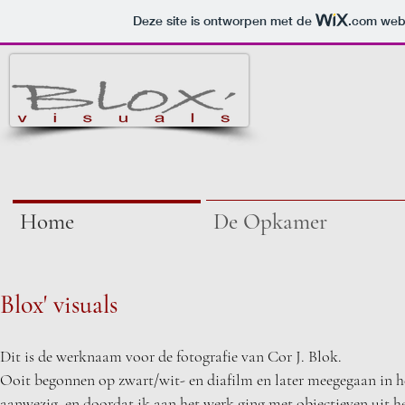
Deze site is ontworpen met de
.com
webs
Home
De Opkamer
Bl
ox' visuals
Dit is de werknaam voor de fotografie van Cor J. Blok.
Ooit begonnen op zwart/wit- en diafilm en later meegegaan in he
aanwezig, en doordat ik aan het werk ging met objectieven uit he